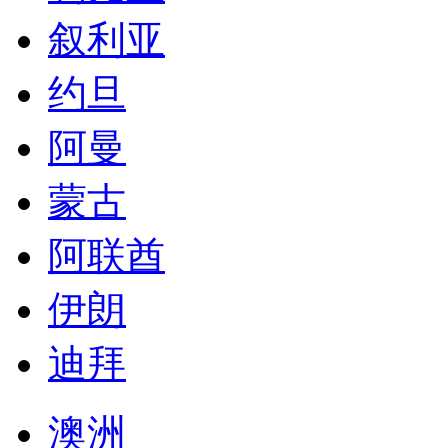
叙利亚
约旦
阿曼
蒙古
阿联酋
伊朗
迪拜
澳洲