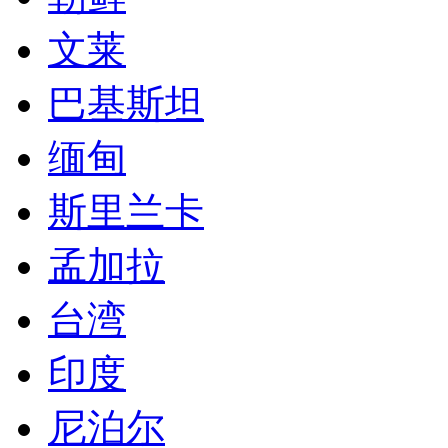
文莱
巴基斯坦
缅甸
斯里兰卡
孟加拉
台湾
印度
尼泊尔