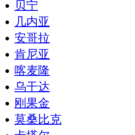
贝宁
几内亚
安哥拉
肯尼亚
喀麦隆
乌干达
刚果金
莫桑比克