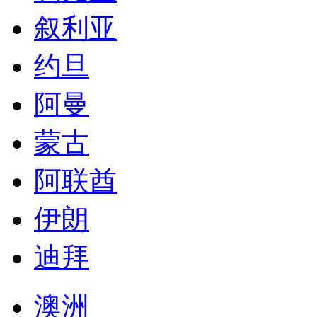
叙利亚
约旦
阿曼
蒙古
阿联酋
伊朗
迪拜
澳洲