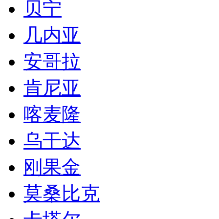
贝宁
几内亚
安哥拉
肯尼亚
喀麦隆
乌干达
刚果金
莫桑比克