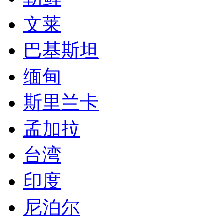
文莱
巴基斯坦
缅甸
斯里兰卡
孟加拉
台湾
印度
尼泊尔