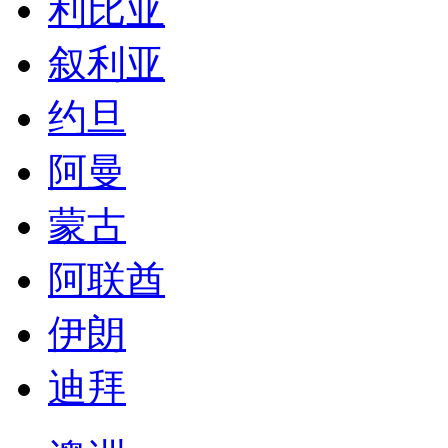
利比亚
叙利亚
约旦
阿曼
蒙古
阿联酋
伊朗
迪拜