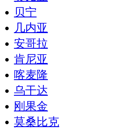
贝宁
几内亚
安哥拉
肯尼亚
喀麦隆
乌干达
刚果金
莫桑比克